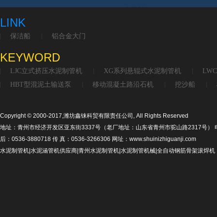
LINK
保洁船
铝合金大门
KEYWORD
LJC立式挤压水泥制管机
XG系列悬辊式水泥制管机
LW
HBT型混泥土输送泵
移动混凝土路沿石机
挖沙船
Copyright © 2000-2017,潍坊鑫铼科贸有限责任公司, All Rights Reserved
地址：青州市经济开发区亚东街3337号（老厂地址：山东省青州市驼山路2317号） 电话：053
后：0536-3880718 传 真：0536-3266306 网址：www.shuinizhiguanji.com
水泥制管机|水泥涵管机供应商|青州水泥制管机|水泥制管机械|全自动钢筋骨架滚焊机