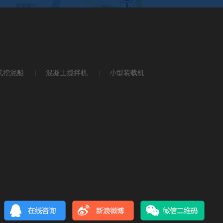
式挖泥船
混凝土搅拌机
小型装载机