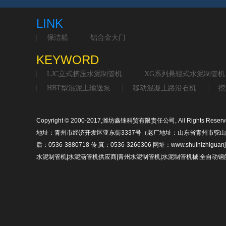
LINK
保洁船
铝合金大门
KEYWORD
LJC立式挤压水泥制管机
XG系列悬辊式水泥制管机
HBT型混泥土输送泵
移动混凝土路沿石机
挖
Copyright © 2000-2017,潍坊鑫铼科贸有限责任公司, All Rights Reserv
地址：青州市经济开发区亚东街3337号（老厂地址：山东省青州市驼山路2317号
后：0536-3880718 传 真：0536-3266306 网址：www.shuinizhiguanj
水泥制管机|水泥涵管机供应商|青州水泥制管机|水泥制管机械|全自动