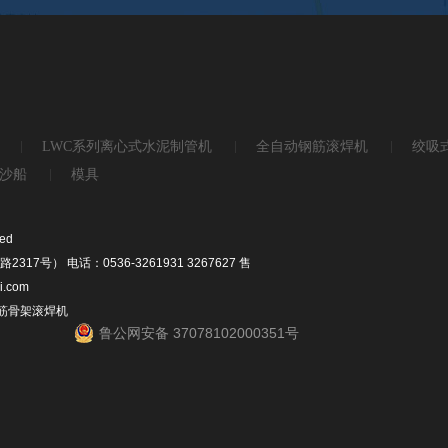
LWC系列离心式水泥制管机
全自动钢筋滚焊机
绞吸
沙船
模具
ed
） 电话：0536-3261931 3267627 售
i.com
钢筋骨架滚焊机
鲁公网安备 37078102000351号