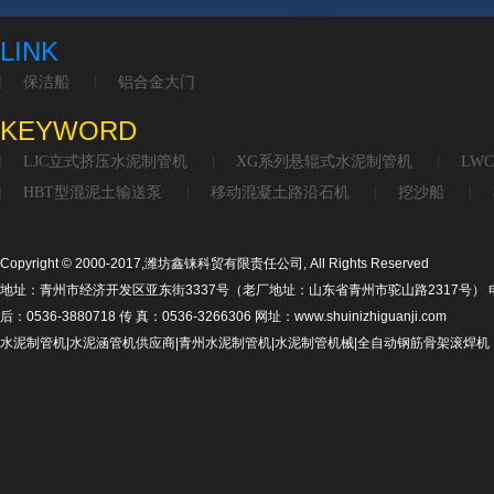
LINK
保洁船
铝合金大门
KEYWORD
LJC立式挤压水泥制管机
XG系列悬辊式水泥制管机
LW
HBT型混泥土输送泵
移动混凝土路沿石机
挖沙船
Copyright © 2000-2017,潍坊鑫铼科贸有限责任公司, All Rights Reserved
地址：青州市经济开发区亚东街3337号（老厂地址：山东省青州市驼山路2317号） 电话：053
后：0536-3880718 传 真：0536-3266306 网址：www.shuinizhiguanji.com
水泥制管机|水泥涵管机供应商|青州水泥制管机|水泥制管机械|全自动钢筋骨架滚焊机